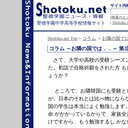
サイト内
[
検索のヒ
|
Shotok
聖徳学園中学高等学校情報サイト
Shotoku.net Top
>
コラム
>
お隣の国では
コラム ～お隣の国では．．～ 第
さて、大学や高校の受験シーズ
た。初詣で合格祈願をされた方 も
ょうか？
ところで、お隣韓国にも受験と
が、日本のそれとは比べ物になら
国の学生は本当によく勉強します
命 がかかっているからで、家族全
けですから、もう勉強するし かな